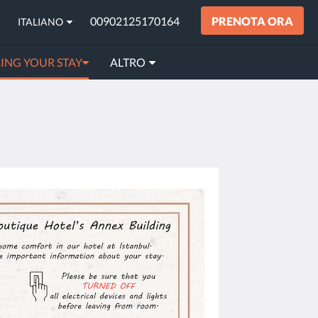
00902125170164
PRENOTA ORA
ITALIANO
ING YOUR STAY
ALTRO