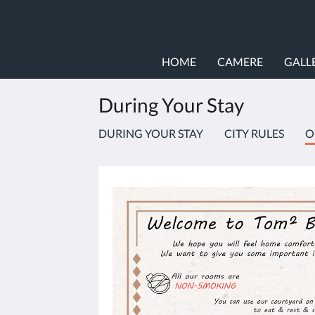
HOME
CAMERE
GALL
During Your Stay
DURING YOUR STAY
CITY RULES
O