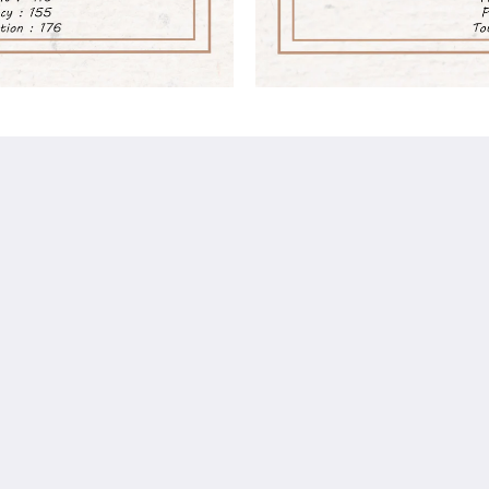
Altro
s
Home
Camere
Galleria
Luoghi di interesse
Contattaci
Chi siamo
English
Français
Deutsch
Italiano
Русский
Español