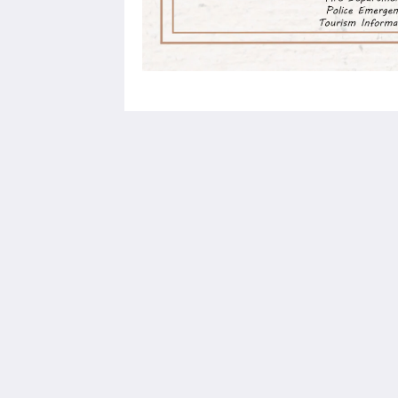
Tom Square Boutique Hotel
Sehsuvar Bey Mahallesi Behramcavu
Sokak No:4 Kumkapi Fatih
İstanbul 34126
Turkey
00902125170164
info@tomsquareboutiquehotel.com
2026
All rights reserved